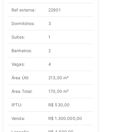
Ref externa:
22901
Dormitórios:
3
Suítes:
1
Banheiros:
2
Vagas:
4
Área Útil:
213,00 m²
Área Total:
170,00 m²
IPTU:
R$ 530,00
Venda:
R$ 1.300.000,00
Locação:
R$ 4.500,00