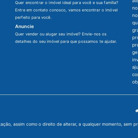
at
Quer encontrar o imóvel ideal para você e sua família?
no
Entre em contato conosco, vamos encontrar o imóvel
no
perfeito para você.
qu
Anuncie
gr
Quer vender ou alugar seu imóvel? Envie-nos os
pr
detalhes do seu imóvel para que possamos te ajudar.
pr
ge
in
aj
co
ob
tação, assim como o direito de alterar, a qualquer momento, sem p