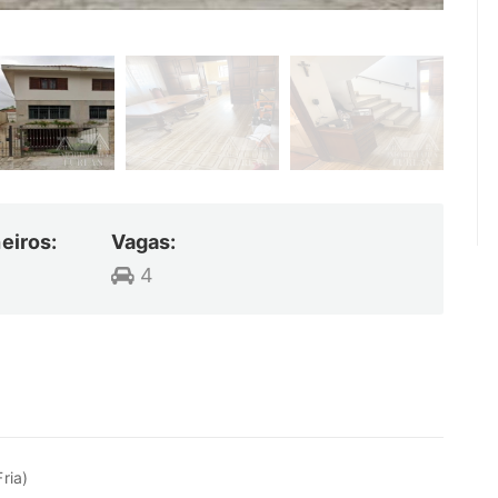
eiros:
Vagas:
4
ria)