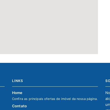
LINKS
S
Home
No
al
Confira as principais ofertas de imóvel da nossa página.
um
Contato